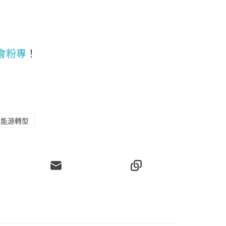
會粉專
！
能源轉型