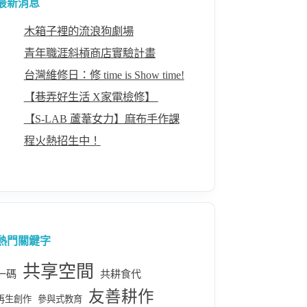
最新消息
木箱子裡的流浪狗劇場
青年職涯斜槓商店實驗計畫
台灣維修日：修 time is Show time!
【巷弄好生活 X家電檢修】 ​
【S-LAB 蘆葦女力】麻布手作課
程火熱招生中！
熱門關鍵字
共享空間
一碼
共耕食代
友善耕作
再生創作
參與式教育