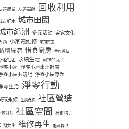
回收利用
友善農業
友善高齡
城市田園
城市好水
城市綠洲
多元活動
客家文化
小家電維修
專題
屋頂菜園
惜食廚房
循環經濟
手作體驗
永續生活
新隆社區
河神的丸子
淨零小屋
淨零小屋串連計畫
淨零小屋共玩場
淨零小屋專題
淨零行動
淨零生活
社區營造
減碳永續
生態保育
社區空間
社群培力
社區社群
維修再生
空間共生
能源轉型