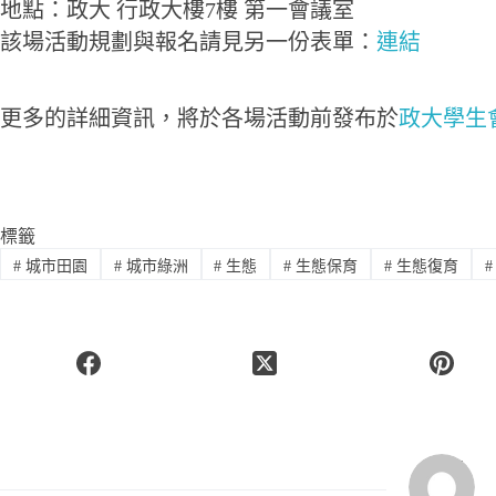
地點：政大 行政大樓7樓 第一會議室
該場活動規劃與報名請見另一份表單：
連結
更多的詳細資訊，將於各場活動前發布於
政大學生
標籤
#
城市田園
#
城市綠洲
#
生態
#
生態保育
#
生態復育
#