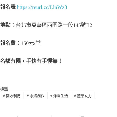
報名表
https://reurl.cc/LlnWz3
地點：
台北市萬華區西園路一段145號B2
報名費：
150元/堂​
名額有限，手快有手慢無！
標籤
#
回收利用
#
永續創作
#
淨零生活
#
蘆葦女力