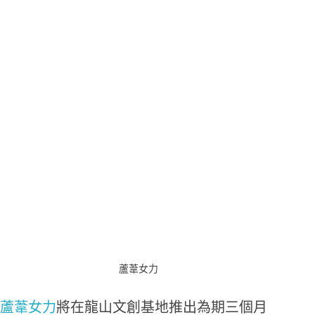
蘆葦女力
蘆葦女力
將在龍山文創基地推出為期三個月