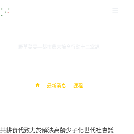
野草蔓蔓—都市農夫培育行動十二堂課
nzhh
16 5 月, 2024
課程
最新消息
課程
共耕食代致力於解決高齡少子化世代社會議