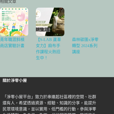
相關文章
青年職涯斜槓
【S-LAB 蘆葦
森林碳匯x淨零
商店實驗計畫
女力】麻布手
轉型 2024系列
作課程火熱招
講座
生中！
關於淨零小屋
「淨零小屋平台」致力於串連起社區裡的空間、社群
還有人，希望透過資源、經驗、知識的分享，能提升
民眾環境意識，並以實用、低門檻的行動，參與淨零