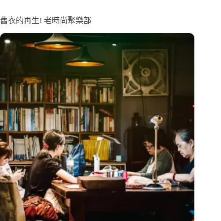
舊衣的再生! 老時尚聚樂部