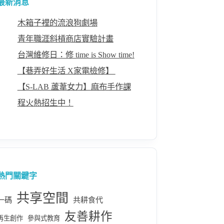
最新消息
木箱子裡的流浪狗劇場
青年職涯斜槓商店實驗計畫
台灣維修日：修 time is Show time!
【巷弄好生活 X家電檢修】 ​
【S-LAB 蘆葦女力】麻布手作課
程火熱招生中！
熱門關鍵字
共享空間
一碼
共耕食代
友善耕作
再生創作
參與式教育