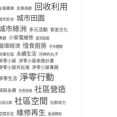
回收利用
友善農業
友善高齡
城市田園
城市好水
城市綠洲
多元活動
客家文化
小家電維修
專題
屋頂菜園
惜食廚房
循環經濟
手作體驗
永續生活
新隆社區
河神的丸子
淨零小屋
淨零小屋串連計畫
淨零小屋共玩場
淨零小屋專題
淨零行動
淨零生活
社區營造
減碳永續
生態保育
社區空間
社群培力
社區社群
維修再生
空間共生
能源轉型