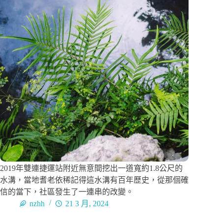
2019年雙連捷運站附近無意間挖出一道寬約1.8公尺的
水溝，當地耆老依稀記得這水溝有百年歷史，從那個確
信的當下，社區發生了一連串的改變。
nzhh
21 3 月, 2024