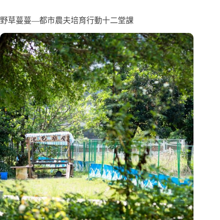
野草蔓蔓—都市農夫培育行動十二堂課