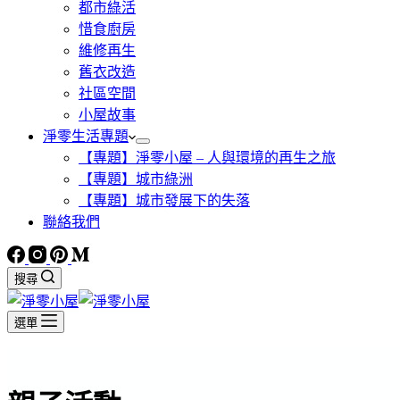
都市綠活
惜食廚房
維修再生
舊衣改造
社區空間
小屋故事
淨零生活專題
【專題】淨零小屋 – 人與環境的再生之旅
【專題】城市綠洲
【專題】城市發展下的失落
聯絡我們
搜尋
選單