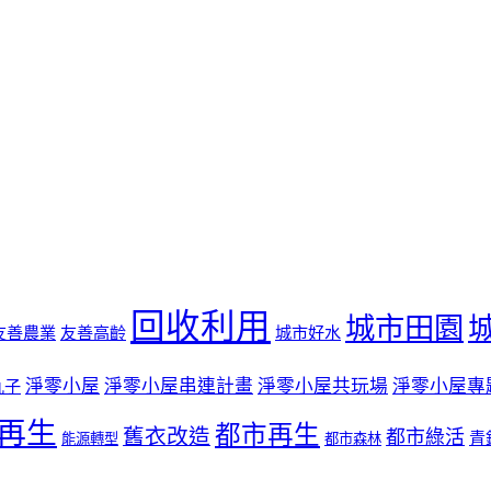
回收利用
城市田園
友善農業
友善高齡
城市好水
淨零小屋
淨零小屋串連計畫
淨零小屋共玩場
淨零小屋專
丸子
再生
都市再生
舊衣改造
都市綠活
青
能源轉型
都市森林