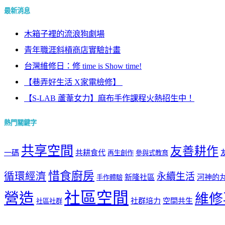
最新消息
木箱子裡的流浪狗劇場
青年職涯斜槓商店實驗計畫
台灣維修日：修 time is Show time!
【巷弄好生活 X家電檢修】 ​
【S-LAB 蘆葦女力】麻布手作課程火熱招生中！
熱門關鍵字
共享空間
友善耕作
一碼
共耕食代
再生創作
參與式教育
惜食廚房
循環經濟
永續生活
新隆社區
河神的
手作體驗
社區空間
營造
維修
社群培力
空間共生
社區社群