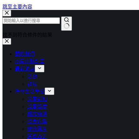
跳至主要內容
找不到符合條件的結果
關於我們
小屋串聯計畫
最新消息
活動
課程
淨零生活學堂
淨零新知
淨零學堂
都市綠活
惜食廚房
維修再生
舊衣改造