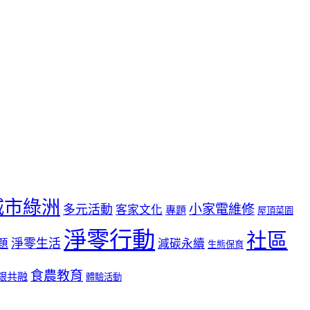
城市綠洲
小家電維修
多元活動
客家文化
專題
屋頂菜園
淨零行動
社區
淨零生活
題
減碳永續
生態保育
食農教育
銀共融
體驗活動