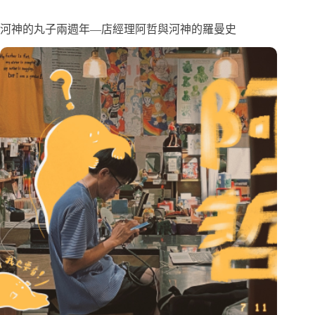
河神的丸子兩週年—店經理阿哲與河神的羅曼史