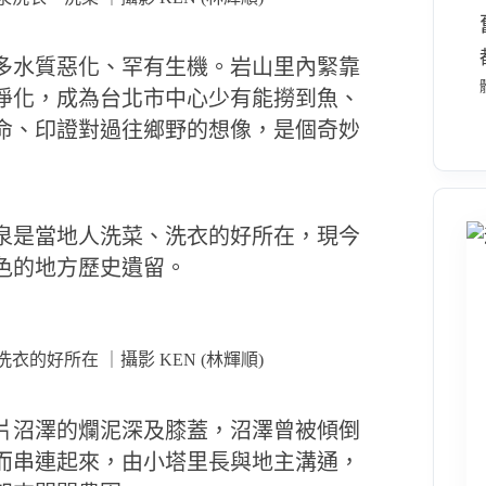
多水質惡化、罕有生機。岩山里內緊靠
淨化，成為台北市中心少有能撈到魚、
命、印證對過往鄉野的想像，是個奇妙
泉是當地人洗菜、洗衣的好所在，現今
色的地方歷史遺留。
的好所在 ｜攝影 KEN (林輝順)
片沼澤的爛泥深及膝蓋，沼澤曾被傾倒
而串連起來，由小塔里長與地主溝通，