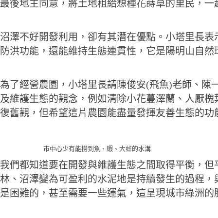
最後地主同意，將土地租給想種花蒔草的里民，一
沼澤不好開發利用，卻有其潛在優點。小塔里長表
防洪功能，還能維持生態連貫性，它是陽明山自然
為了經營農園，小塔里長請陳俊安(飛魚)老師、陳
及維護生態的觀念，例如清除小花蔓澤蘭、人厭槐
復舊觀，但希望這片農園能盡量發揮友善生態的功
市中心少有能撈到魚、蝦、大蚌的水溝
我們都知道要在開發與維護生態之間取得平衡，但
林、沼澤變為可盈利的水泥地是持續發生的過程，
是困難的，甚至需要一些運氣，這呈現城市綠洲的