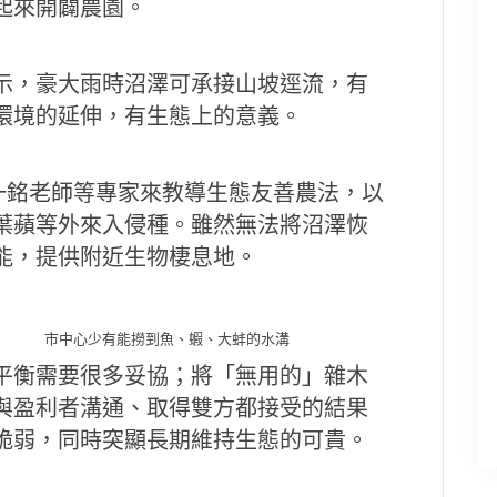
起來開闢農園。
示，豪大雨時沼澤可承接山坡逕流，有
環境的延伸，有生態上的意義。
一銘老師等專家來教導生態友善農法，以
葉蘋等外來入侵種。雖然無法將沼澤恢
能，提供附近生物棲息地。
市中心少有能撈到魚、蝦、大蚌的水溝
平衡需要很多妥協；將「無用的」雜木
與盈利者溝通、取得雙方都接受的結果
脆弱，同時突顯長期維持生態的可貴。