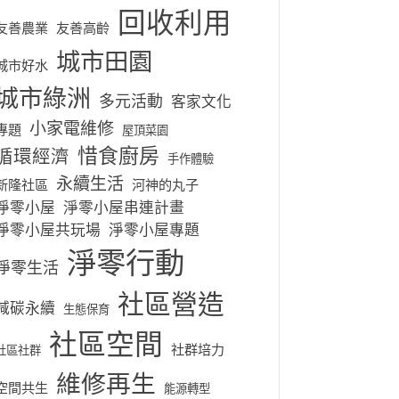
回收利用
友善農業
友善高齡
城市田園
城市好水
城市綠洲
多元活動
客家文化
小家電維修
專題
屋頂菜園
惜食廚房
循環經濟
手作體驗
永續生活
新隆社區
河神的丸子
淨零小屋
淨零小屋串連計畫
淨零小屋共玩場
淨零小屋專題
淨零行動
淨零生活
社區營造
減碳永續
生態保育
社區空間
社群培力
社區社群
維修再生
空間共生
能源轉型