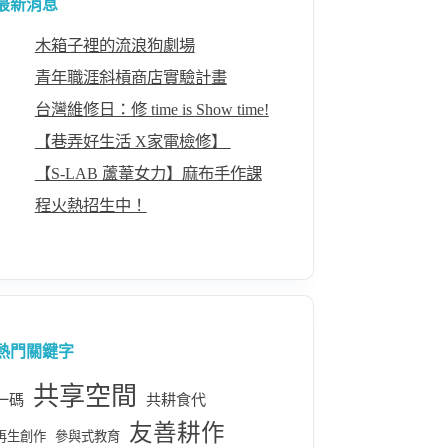
最新消息
木箱子裡的流浪狗劇場
青年職涯斜槓商店實驗計畫
台灣維修日：修 time is Show time!
【巷弄好生活 X家電檢修】 ​
【S-LAB 蘆葦女力】麻布手作課
程火熱招生中！
熱門關鍵字
共享空間
一碼
共耕食代
友善耕作
再生創作
參與式教育