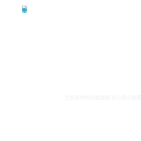
關於我們
小屋串聯
生態寶地的存續議題 岩山里山腳
nzhh
21 3 月, 2024