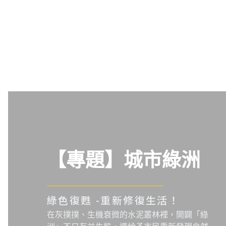
【專題】城市綠洲
綠色復甦 -重新修復生活！
在灰撲撲、生機衰微的水泥叢林裡，開闢「綠