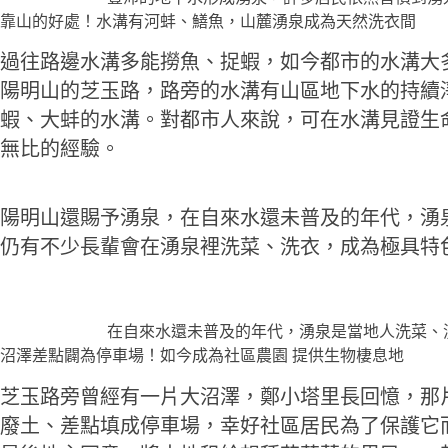
靠山的好處！水溝有河蚌、鱔魚，山麓湧泉成為天然洗衣間
過往路邊水溝多能撈魚、捉蝦，如今都市的水溝大
陽明山的芝玉路，路旁的水溝有山區地下水的持續
蝦、大蚌的水溝。對都市人來說，可在水溝見證生
無比的經驗。
陽明山還賜予湧泉，在自來水還未普及的年代，湧
仍有不少長輩會在湧泉裡洗菜、洗衣，成為極具特
在自來水還未普及的年代，湧泉是當地人洗菜、洗衣
沼澤差點闢為停車場！如今成為社區農園 提供生物棲息地
芝玉路旁曾經有一片大沼澤，鄭小塔里長回憶，那
廢土、差點填成停車場，幸好社區居民為了保護它