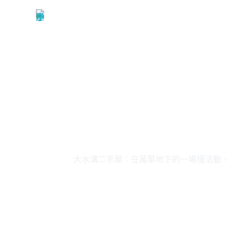
關於我們
小屋串聯
大水溝二手屋：在萬華地下的一場慢活動，
nzhh
13 5 月, 2025
小屋