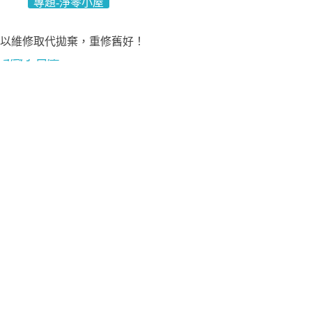
專題-淨零小屋
以維修取代拋棄，重修舊好！