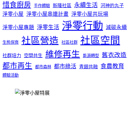
惜食廚房
永續生活
新隆社區
河神的丸子
手作體驗
淨零小屋
淨零小屋串連計畫
淨零小屋共玩場
淨零行動
淨零生活
淨零小屋專題
減碳永續
社區空間
社區營造
生態保育
社區社群
維修再生
舊衣改造
社群培力
空間共生
能源轉型
都市再生
食農教育
都市綠活
青銀共融
都市森林
體驗活動