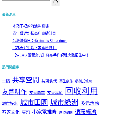
找
最新消息
不
到
木箱子裡的流浪狗劇場
符
青年職涯斜槓商店實驗計畫
合
條
台灣維修日：修 time is Show time!
件
【巷弄好生活 X家電檢修】 ​
的
【S-LAB 蘆葦女力】麻布手作課程火熱招生中！
結
果
熱門關鍵字
共享空間
一碼
共耕食代
再生創作
參與式教育
回收利用
友善耕作
友善農業
友善高齡
城市田園
城市綠洲
多元活動
城市好水
循環經濟
小家電維修
客家文化
專題
屋頂菜園