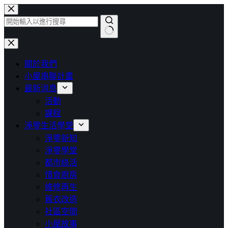
跳
至
主
找
要
不
內
關於我們
到
容
小屋串聯計畫
符
最新消息
合
活動
條
課程
件
淨零生活學堂
的
淨零新知
結
淨零學堂
果
都市綠活
惜食廚房
維修再生
舊衣改造
社區空間
小屋故事