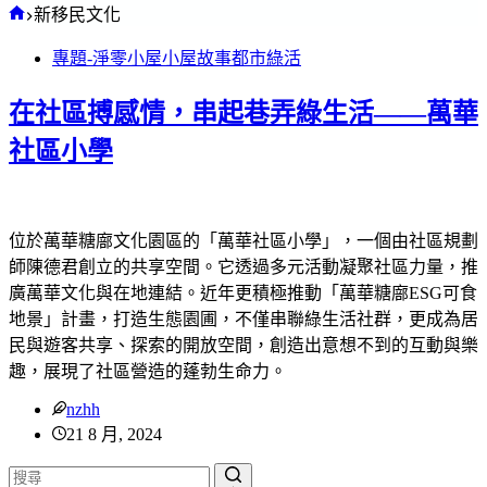
首
新移民文化
頁
專題-淨零小屋
小屋故事
都市綠活
在社區搏感情，串起巷弄綠生活——萬華
社區小學
位於萬華糖廍文化園區的「萬華社區小學」，一個由社區規劃
師陳德君創立的共享空間。它透過多元活動凝聚社區力量，推
廣萬華文化與在地連結。近年更積極推動「萬華糖廍ESG可食
地景」計畫，打造生態園圃，不僅串聯綠生活社群，更成為居
民與遊客共享、探索的開放空間，創造出意想不到的互動與樂
趣，展現了社區營造的蓬勃生命力。
nzhh
21 8 月, 2024