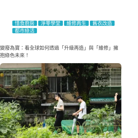
惜食廚房
淨零學堂
維修再生
舊衣改造
都市綠活
變廢為寶：看全球如何透過「升級再造」與「維修」擁
抱綠色未來！