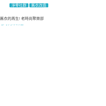
淨零社群
舊衣改造
舊衣的再生! 老時尚聚樂部