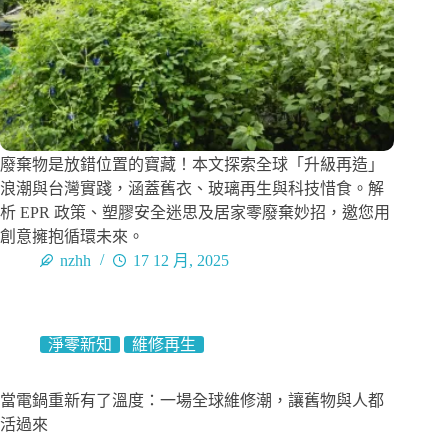
廢棄物是放錯位置的寶藏！本文探索全球「升級再造」
浪潮與台灣實踐，涵蓋舊衣、玻璃再生與科技惜食。解
析 EPR 政策、塑膠安全迷思及居家零廢棄妙招，邀您用
創意擁抱循環未來。
nzhh
17 12 月, 2025
淨零新知
維修再生
當電鍋重新有了溫度：一場全球維修潮，讓舊物與人都
活過來