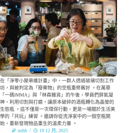
在「淨零小屋串連計畫」中，一群人透過玻璃切割工作
坊，與被判定為「廢棄物」的空瓶重修舊好 。在萬華
「一碼IMMA」與「林森雜貨」的午後，學員們屏氣凝
神，利用切割與打磨，讓原本破碎的酒瓶轉化為晶瑩的
生態瓶 。這不僅是一次環保行動，更是一場關於生活美
學的「共玩」練習 。邀請你從洗淨家中的一個空瓶開
始，重新發現物品重生的溫柔力量 。
nzhh
19 12 月, 2025