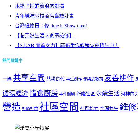
木箱子裡的流浪狗劇場
青年職涯斜槓商店實驗計畫
台灣維修日：修 time is Show time!
【巷弄好生活 X家電檢修】 ​
【S-LAB 蘆葦女力】麻布手作課程火熱招生中！
熱門關鍵字
共享空間
友善耕作
一碼
共耕食代
再生創作
參與式教育
惜食廚房
循環經濟
永續生活
新隆社區
河神的
手作體驗
社區空間
營造
維修
社群培力
空間共生
社區社群