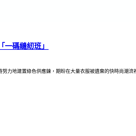
「一碼縫紉班」
時努力地建置綠色供應鍊，期盼在大量衣服被遺棄的快時尚潮流