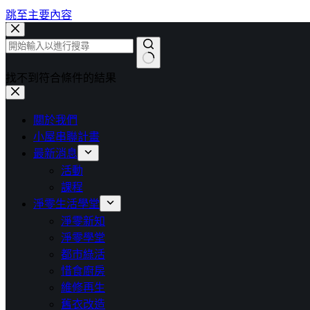
跳至主要內容
找不到符合條件的結果
關於我們
小屋串聯計畫
最新消息
活動
課程
淨零生活學堂
淨零新知
淨零學堂
都市綠活
惜食廚房
維修再生
舊衣改造