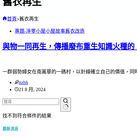
舊衣再生
首頁
舊衣再生
專題-淨零小屋
小屋故事
舊衣改造
與物一同再生，傳播廢布重生知識火種的
一群弱勢婦女在南萬華的一碼村，以針線確立自己的價值，同
nzhh
21 8 月, 2024
找不到符合條件的結果
最新消息