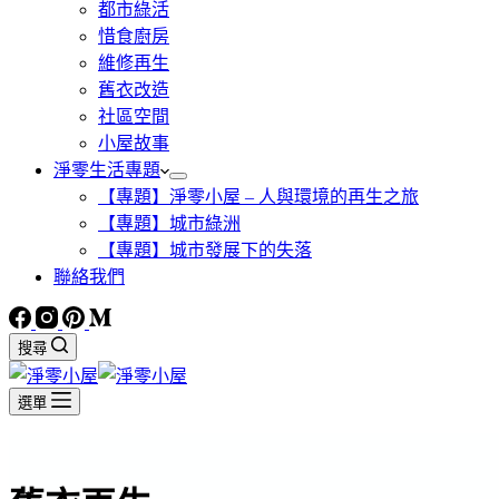
都市綠活
惜食廚房
維修再生
舊衣改造
社區空間
小屋故事
淨零生活專題
【專題】淨零小屋 – 人與環境的再生之旅
【專題】城市綠洲
【專題】城市發展下的失落
聯絡我們
搜尋
選單