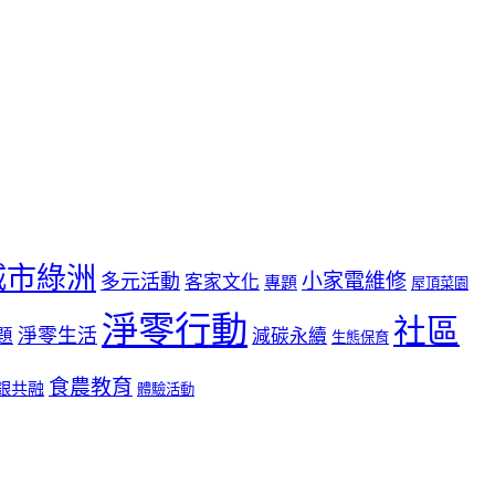
城市綠洲
小家電維修
多元活動
客家文化
專題
屋頂菜園
淨零行動
社區
淨零生活
題
減碳永續
生態保育
食農教育
銀共融
體驗活動