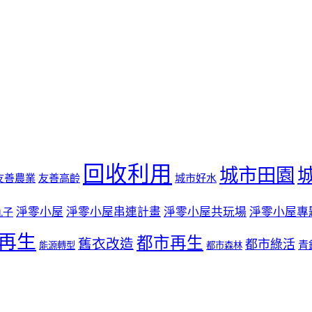
回收利用
城市田園
友善農業
友善高齡
城市好水
淨零小屋
淨零小屋串連計畫
淨零小屋共玩場
淨零小屋專
丸子
再生
都市再生
舊衣改造
都市綠活
青
能源轉型
都市森林