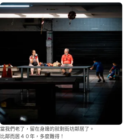
當我們老了，留在身邊的就剩街坊鄰居了。
比鄰而居４０年，多麼難得！