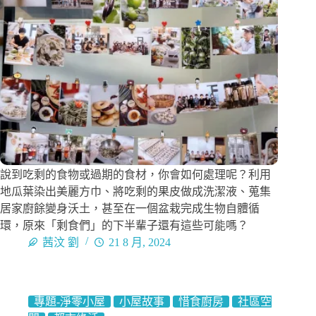
說到吃剩的食物或過期的食材，你會如何處理呢？利用
地瓜葉染出美麗方巾、將吃剩的果皮做成洗潔液、蒐集
居家廚餘變身沃土，甚至在一個盆栽完成生物自體循
環，原來「剩食們」的下半輩子還有這些可能嗎？
茜汶 劉
21 8 月, 2024
專題-淨零小屋
小屋故事
惜食廚房
社區空