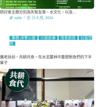
研討會主題分別為失智友善、水文化、以及…
nzhh
21 8 月, 2024
專題-淨零小屋
小屋故事
惜食廚房
社區空
間
攜老扶幼、共耕共食，在水泥叢林中重塑剩食們的下半
輩子