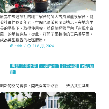
原為中央通訊社的職工宿舍的師大古風里龍泉宿舍，隨
著社員們逐漸年老，空間也跟著被閒置遺忘。在地方里
長的爭取下，取得使用權，並邀請經營里內「古風小白
屋」的單位進駐，從此，打開了圍牆後的芒果香草園，
成為萬里飄香的社區廚房。
nzhh
21 8 月, 2024
專題-淨零小屋
小屋故事
社區空間
都市綠
活
創新的空間實驗，開啟淨零新路徑——樂活共生基地